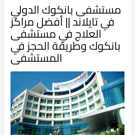
مستشفى بانكوك الدولي
في تايلاند || أفضل مراكز
العلاج في مستشفى
بانكوك وطريقة الحجز في
المستشفى