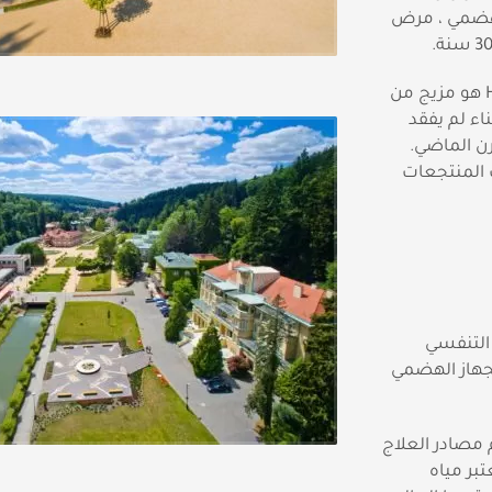
لهضمي ، مرض
فندق Hotel ALEXANDRIA **** Spa & Wellness Hotel هو مزيج من
ناء لم يفقد
رن الماضي.
ث المنتجعات
التنفسي
لجهاز الهضمي
مصادر العلاج
بر مياه