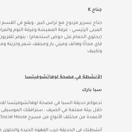
جناح
K
جناح بسرير مزدوج مع تراس كبير ، ويقع في القسم ا
المبنى الرئيسي – غرفة المعيشة وغرفة النوم والمر
(يحتوي الحمام على حوض استحمام) ؛ يتوفر تلفزيون
فاي مجانًا وهاتف وميني بار ومجفف شعر وخزينة و
وتكييف
الأنشطة في مصحة لوهاتشوفيتسا
سبا بارك
تدعوكم حديقة السبا في مصحة لوهاتشوفيتسا للا
خلال بيئة ممتعة في الصيف ، سترافقك الموسيقى ا
الأعمدة من مختلف الأنواع من مسرح Social House
أنشطتك في الحديقة جرب القهوة الجيدة والحلوى م