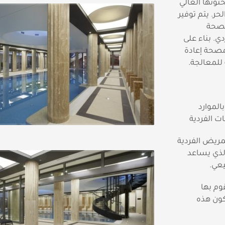
توىها العالي
حر. يتم توفير
مصحة
. بناء على
صحة إعادة
 للمعالجة.
لموارد
ات الفردية
مريض الفردية
لذي يساعد
يعي.
وم بها
كون هذه