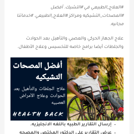
_الطبيعي في ‎#التشيك. أفضل
_التشيكيه ومراكز ‎#العلاج
_الطبيعي. ‎#خدماتنا
مجانيه.
علاج الجهاز الحركي والعصبي والتأهيل بعد الحوادث
والجلطات أيضا برامج خاصه للتخسيس وعلاج الأطفال.
إرسال التقارير الطبيه باللغه الانجليزيه.
عرض التقارير علي الدكتور المختص والمصحه