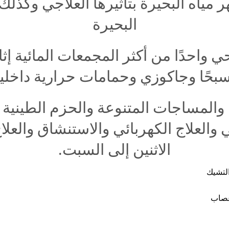
ر
مياه
البحيرة
بتأثيرها
العلاجي
وكذلك
البحيرة
حي
واحدًا
من
أكثر
المجمعات
المائية
إث
بحًا
وجاكوزي
وحمامات
حرارية
داخلي
والمساجات
المتنوعة
والحزم
الطينية
ي
والعلاج
الكهربائي
والاستنشاق
والعلا
الاثنين
إلى
السبت
.
لتشيك
عصاب