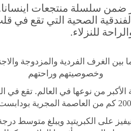
ضمن
سلسلة
منتجعات
اينسانا
.
لفندقية
الصحية
التي
تقع
في
قل
الراحة
للنزلاء
.
ا
بين
الغرف
الفردية
والمزدوجة
والاج
وخصوصيتهم
وراحتهم
الأكبر
من
نوعها
في
العالم
.
تقع
في
ال
كم
من
العاصمة
المجرية
بودابست
يفيز
على
الكبريتيد
ويبلغ
متوسط
درجة