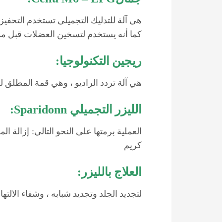
هي
آلة
للتدليك
التجميلي
تستخدم
التحفيز
كما
أنه
يستخدم
لتسخين
العضلات
قبل
مم
ريجين
التكنولوجيا
:
هي
آلة
تردد
الراديو
،
وهي
قمة
المطلق
ل
الليزر
التجميلي
Sparidonn
:
العملية
برمتها
على
النحو
التالي
:
إزالة
الم
كريم
العلاج
بالليزر
:
لتجديد
الجلد
وتجديد
شبابه
،
وشفاء
الالته