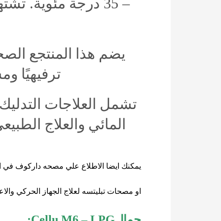
– 35
درجة
مئوية
.
تشته
يضم
هذا
المنتجع
الص
ترفيهيًا
ومس
تشمل
العلاجات
التدليك
المائي
والعلاج
الطبيع
يمكنك
ايضا
الاطلاع
علي
مصحه
داركوف
في
ا
او
مصحات
تبليتسه
لعلاج
الجهاز
الحركي
والا
جمال
Cellu M6 – LPG
: