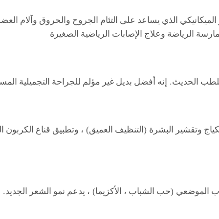
الميكانيكي
الذي
يساعد
على
التئام
الجروح
والحروق
وآلام
العضل
ارسة
الرياضة
وعلاج
الإصابات
الرياضية
الصغيرة
لطب
الحديث
.
إنه
أفضل
بديل
غير
مؤلم
للجراحة
التجميلية
المس
كياج
وتقشير
البشرة
(
التنظيف
العميق
)
،
وتطبيق
قناع
الكربون
ا
اب
الموضعي
(
حب
الشباب
،
الأكزيما
)
،
يدعم
نمو
الشعر
الجديد
.