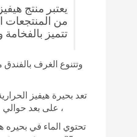
يعتبر
منتج
هيفيز
من
المنتجعات
ا
تتميز
بالفخامة
و
وتتنوع
الغرف
بالفندق
م
تعد
بحيرة
هيفيز
الحرارية
،
على
بعد
حوالي
200
تحتوي
الماء
في
بحيره
ه