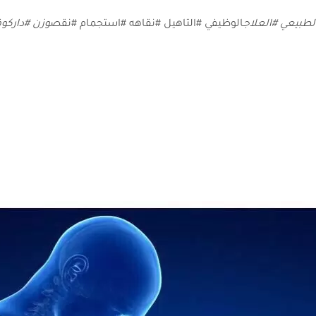
طبيعي ‎#العلاج
الوظيفي ‎#التاهيل ‎#نقاهه ‎#استجمام ‎#نقص
وزن ‎#داركوف ‎#شجره