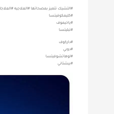
ال
#داركوف